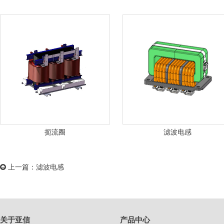
扼流圈
滤波电感
上一篇：
滤波电感
关于亚信
产品中心