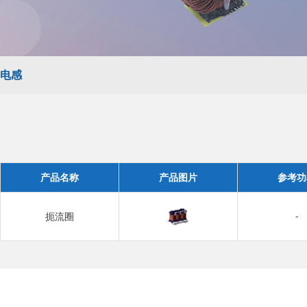
电感
产品名称
产品图片
参考功
扼流圈
-