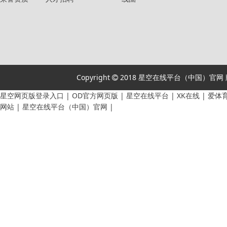
Copyright
2018
星空在线平台（中国）官网
星空网页版登录入口
|
OD官方网页版
|
星空在线平台
|
XK在线
|
爱体
网站
|
星空在线平台（中国）官网
|