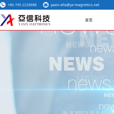
+86-745-2228688
yaxin.ella@yx-magnetics.net
首页