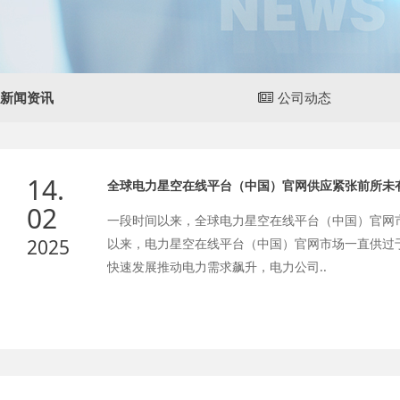
新闻资讯
公司动态
14.
全球电力星空在线平台（中国）官网供应紧张前所未
02
一段时间以来，全球电力星空在线平台（中国）官网
2025
以来，电力星空在线平台（中国）官网市场一直供过
快速发展推动电力需求飙升，电力公司..