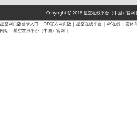
Copyright
2018
星空在线平台（中国）官网
星空网页版登录入口
|
OD官方网页版
|
星空在线平台
|
XK在线
|
爱体
网站
|
星空在线平台（中国）官网
|