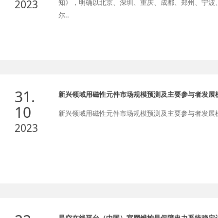
2023
知》，明确以北京、深圳、重庆、成都、郑州、宁波
尔..
31.
新兴领域用磁性元件市场规模预测及主要参与者发展
10
新兴领域用磁性元件市场规模预测及主要参与者发展
2023
星空在线平台（中国）官网维护是保障电力系统稳定