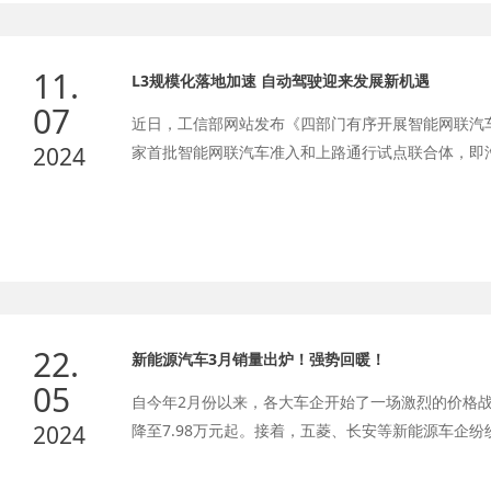
11.
L3规模化落地加速 自动驾驶迎来发展新机遇
07
近日，工信部网站发布《四部门有序开展智能网联汽
2024
家首批智能网联汽车准入和上路通行试点联合体，即汽
22.
新能源汽车3月销量出炉！强势回暖！
05
自今年2月份以来，各大车企开始了一场激烈的价格战
2024
降至7.98万元起。接着，五菱、长安等新能源车企纷