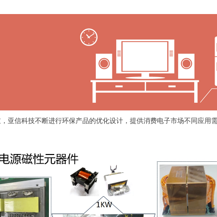
重，亚信科技不断进行环保产品的优化设计，提供消费电子市场不同应用