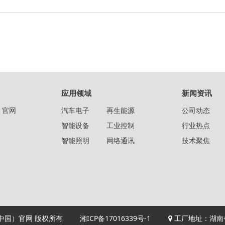
应用领域
新闻资讯
）官网
汽车电子
再生能源
公司动态
智能设备
工业控制
行业热点
智能照明
网络通讯
技术聚焦
中国）官网
版权所有
湘ICP备17016339号-1
工厂地址：湖南