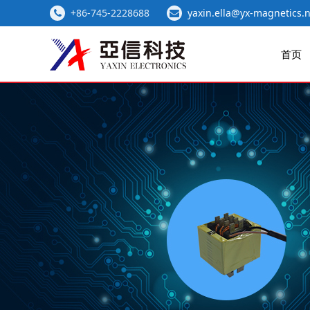
+86-745-2228688
yaxin.ella@yx-magnetics.n
首页