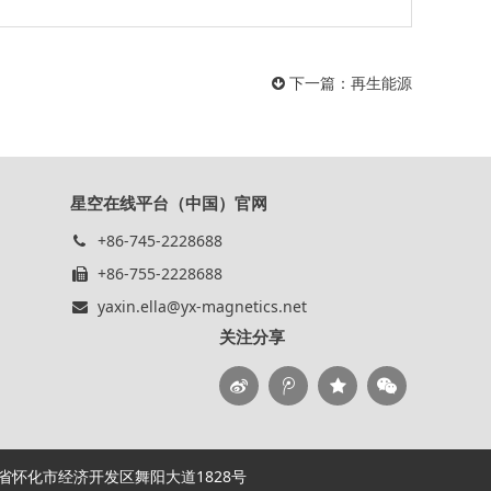
下一篇：
再生能源
星空在线平台（中国）官网
+86-745-2228688
+86-755-2228688
yaxin.ella@yx-magnetics.net
关注分享
省怀化市经济开发区舞阳大道1828号