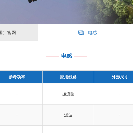
国）官网
电感
电感
参考功率
应用线路
外形尺寸
-
扼流圈
-
-
滤波
-