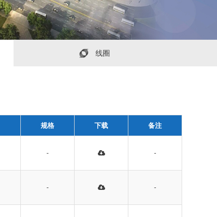
线圈
规格
下载
备注
-
-
-
-