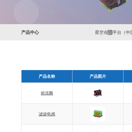
产品中心
星空在线平台（中
产品名称
产品图片
扼流圈
滤波电感