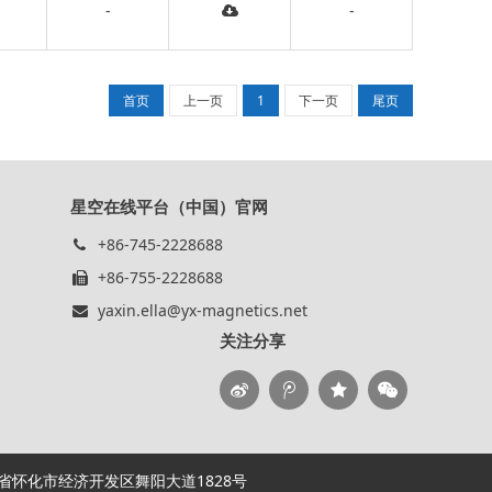
-
-
首页
上一页
1
下一页
尾页
星空在线平台（中国）官网
+86-745-2228688
+86-755-2228688
yaxin.ella@yx-magnetics.net
关注分享
省怀化市经济开发区舞阳大道1828号