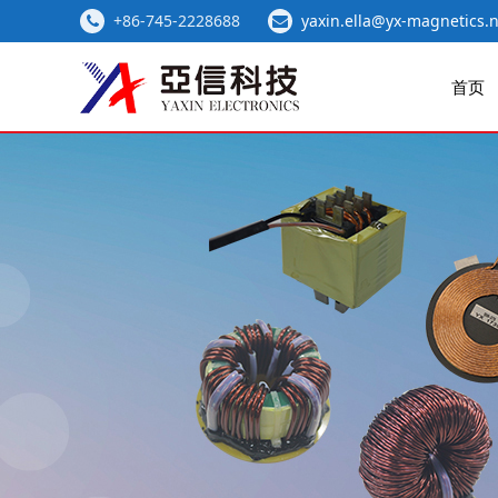
+86-745-2228688
yaxin.ella@yx-magnetics.n
首页