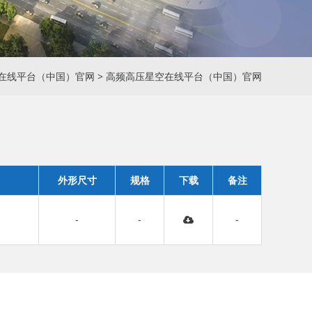
在线平台（中国）官网
>
高频高压星空在线平台（中国）官网
外形尺寸
规格
下载
备注
-
-
-