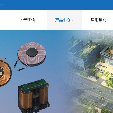
et
关于亚信
产品中心
应用领域